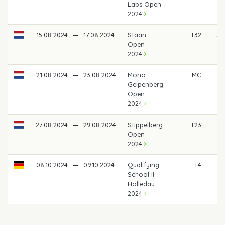
Labs Open
2024
15.08.2024
—
17.08.2024
Staan
T32
33
Open
2024
21.08.2024
—
23.08.2024
Mono
MC
Gelpenberg
Open
2024
27.08.2024
—
29.08.2024
Stippelberg
T23
41
Open
2024
08.10.2024
—
09.10.2024
Qualifying
T4
15
School II
Holledau
2024