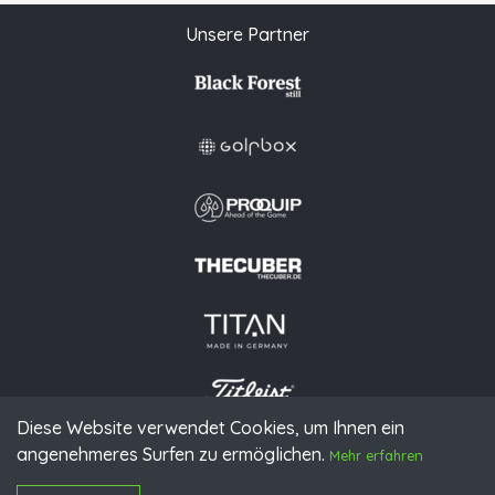
Unsere Partner
Diese Website verwendet Cookies, um Ihnen ein
angenehmeres Surfen zu ermöglichen.
© 2026 PGAoG
Mehr erfahren
Impressum
Datenschutz
Presse
Downloads
Kontakt
N