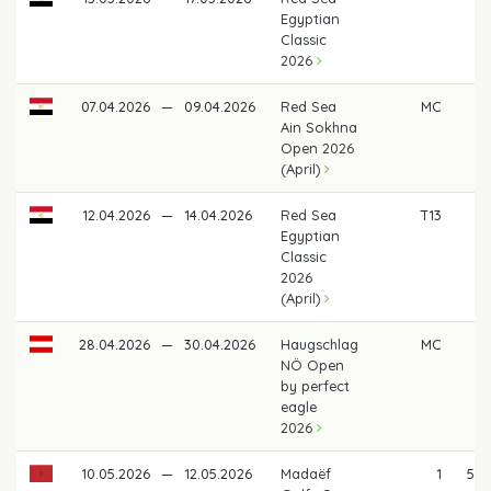
Egyptian
Classic
2026
07.04.2026
—
09.04.2026
Red Sea
MC
Ain Sokhna
Open 2026
(April)
12.04.2026
—
14.04.2026
Red Sea
T13
6
Egyptian
Classic
2026
(April)
28.04.2026
—
30.04.2026
Haugschlag
MC
NÖ Open
by perfect
eagle
2026
10.05.2026
—
12.05.2026
Madaëf
1
5.8