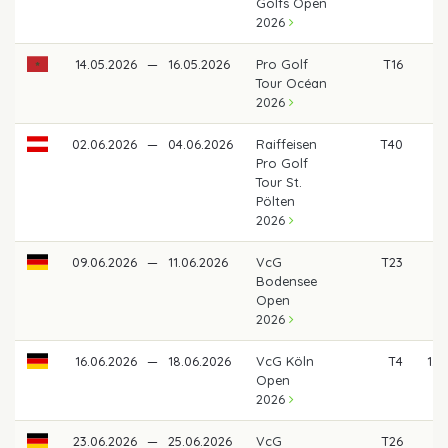
Golfs Open
2026
14.05.2026
—
16.05.2026
Pro Golf
T16
5
Tour Océan
2026
02.06.2026
—
04.06.2026
Raiffeisen
T40
2
Pro Golf
Tour St.
Pölten
2026
09.06.2026
—
11.06.2026
VcG
T23
5
Bodensee
Open
2026
16.06.2026
—
18.06.2026
VcG Köln
T4
1.8
Open
2026
23.06.2026
—
25.06.2026
VcG
T26
5