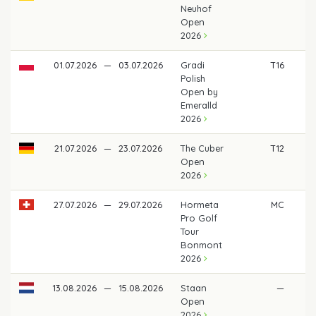
Neuhof
Open
2026
01.07.2026
—
03.07.2026
Gradi
T16
5
Polish
Open by
Emeralld
2026
21.07.2026
—
23.07.2026
The Cuber
T12
66
Open
2026
27.07.2026
—
29.07.2026
Hormeta
MC
Pro Golf
Tour
Bonmont
2026
13.08.2026
—
15.08.2026
Staan
—
Open
2026