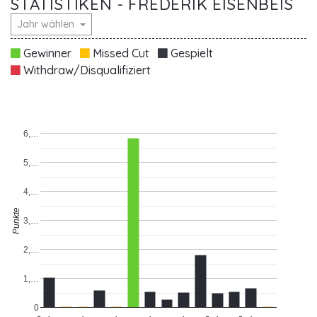
STATISTIKEN - FREDERIK EISENBEIS
Jahr wählen
Gewinner
Missed Cut
Gespielt
Withdraw/Disqualifiziert
6,…
5,…
4,…
Punkte
3,…
2,…
1,…
0