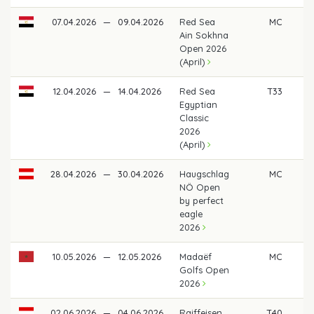
07.04.2026
—
09.04.2026
Red Sea
MC
Ain Sokhna
Open 2026
(April)
12.04.2026
—
14.04.2026
Red Sea
T33
38
Egyptian
Classic
2026
(April)
28.04.2026
—
30.04.2026
Haugschlag
MC
NÖ Open
by perfect
eagle
2026
10.05.2026
—
12.05.2026
Madaëf
MC
Golfs Open
2026
02.06.2026
—
04.06.2026
Raiffeisen
T40
2