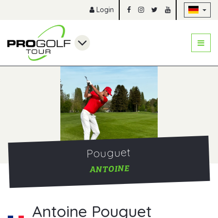
Na
Login
Pouguet
ANTOINE
Antoine Pouguet