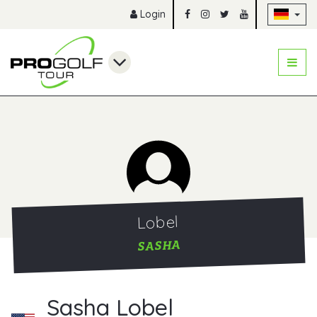
Na
Login
Lobel
SASHA
Sasha Lobel