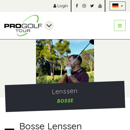
Na
Login
Lenssen
BOSSE
Bosse Lenssen