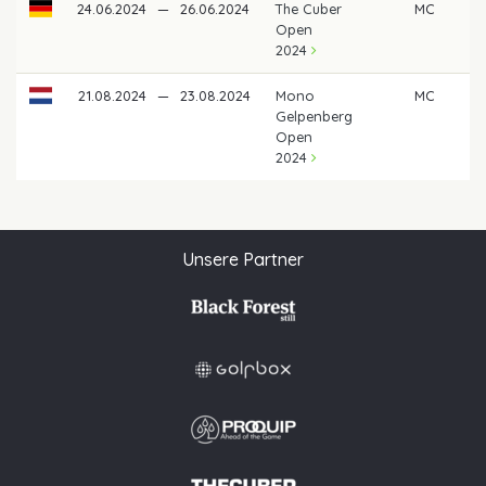
24.06.2024
—
26.06.2024
The Cuber
MC
Open
2024
21.08.2024
—
23.08.2024
Mono
MC
Gelpenberg
Open
2024
Unsere Partner