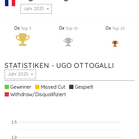
Jahr 2025
0x
0x
0x
Top 3
Top 10
Top 20
STATISTIKEN - UGO OTTOGALLI
Jahr 2025
Gewinner
Missed Cut
Gespielt
Withdraw/Disqualifiziert
1.5
1.0