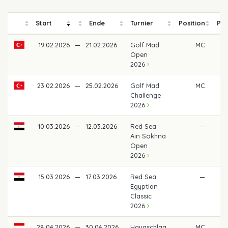
Start
Ende
Turnier
Position
Pre
19.02.2026
—
21.02.2026
Golf Mad
MC
Open
2026
23.02.2026
—
25.02.2026
Golf Mad
MC
Challenge
2026
10.03.2026
—
12.03.2026
Red Sea
—
Ain Sokhna
Open
2026
15.03.2026
—
17.03.2026
Red Sea
—
Egyptian
Classic
2026
28.04.2026
—
30.04.2026
Haugschlag
MC