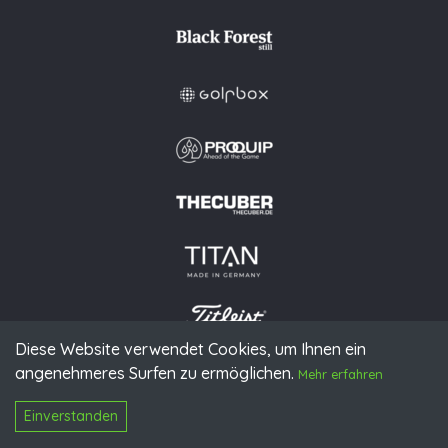
Diese Website verwendet Cookies, um Ihnen ein
angenehmeres Surfen zu ermöglichen.
© 2026 PGAoG
Mehr erfahren
Impressum
Datenschutz
Presse
Downloads
Kontakt
N
Login
Einverstanden