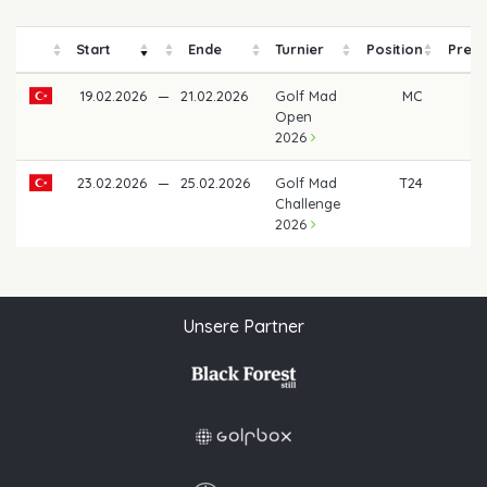
Start
Ende
Turnier
Position
Preis
19.02.2026
—
21.02.2026
Golf Mad
MC
Open
2026
23.02.2026
—
25.02.2026
Golf Mad
T24
Challenge
2026
Unsere Partner