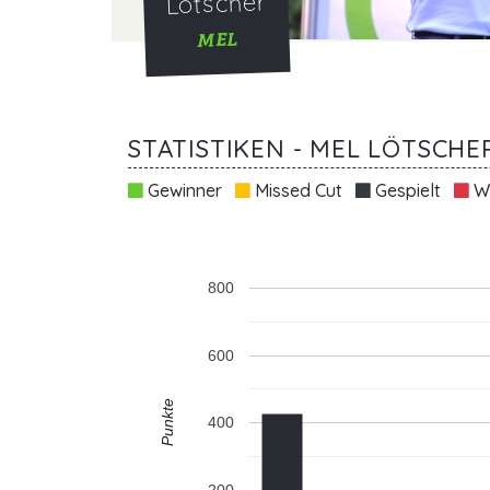
Lötscher
MEL
STATISTIKEN - MEL LÖTSCHE
Gewinner
Missed Cut
Gespielt
Wi
800
600
Punkte
400