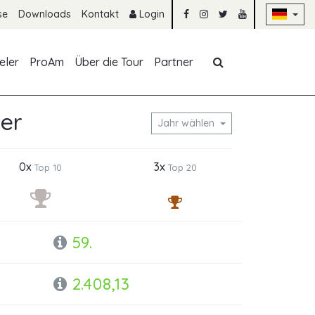
Na
se
Downloads
Kontakt
Login
Navigation übe
eler
ProAm
Über die Tour
Partner
her
Jahr wählen
0x
3x
Top 10
Top 20
59.
2.408,13