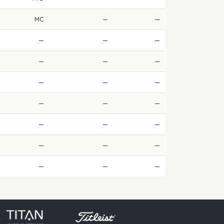
MC
—
—
—
—
—
—
—
—
—
—
—
—
—
—
—
—
—
—
—
—
—
—
—