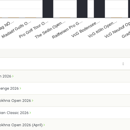
lag NÖ…
Pro Golf Tour O…
Raiffeisen Pro G…
VcG Köln Open…
Grad
Madaëf Golfs O…
The Sedin Open…
VcG Bodensee…
VcG Neuhof 
n 2026
lenge 2026
Sokhna Open 2026
ian Classic 2026
okhna Open 2026 (April)