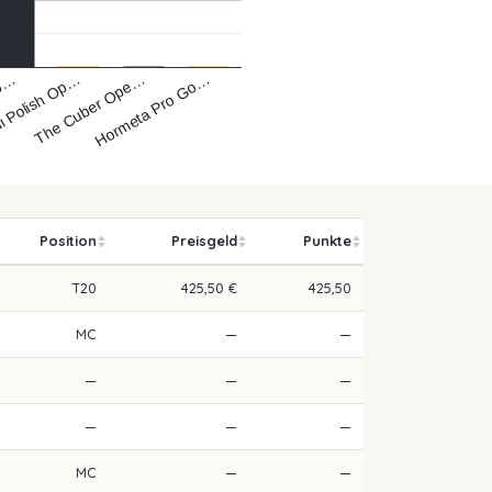
i Polish Op…
Hormeta Pro Go…
Op…
The Cuber Ope…
Position
Preisgeld
Punkte
T20
425,50 €
425,50
MC
—
—
—
—
—
—
—
—
MC
—
—