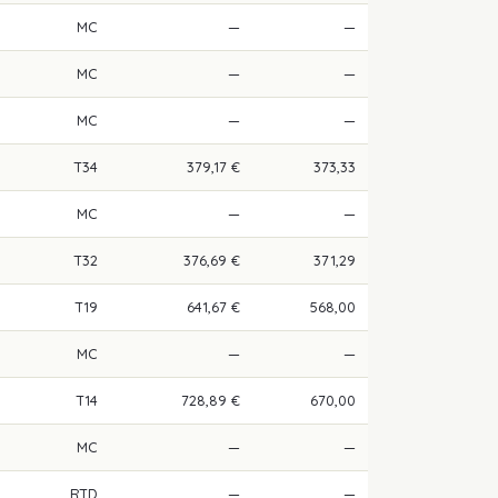
MC
—
—
MC
—
—
MC
—
—
T34
379,17 €
373,33
MC
—
—
T32
376,69 €
371,29
T19
641,67 €
568,00
MC
—
—
T14
728,89 €
670,00
MC
—
—
RTD
—
—