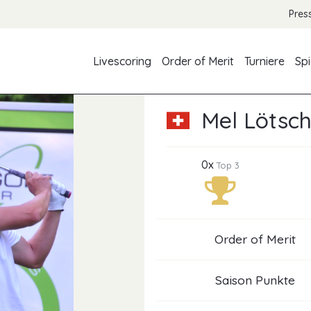
Pres
Livescoring
Order of Merit
Turniere
Spi
Mel Lötsc
0x
Top 3
Order of Merit
Saison Punkte