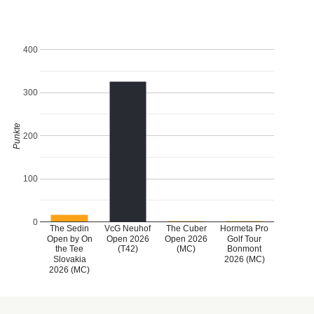
400
300
Punkte
200
100
0
The Sedin
VcG Neuhof
The Cuber
Hormeta Pro
Open by On
Open 2026
Open 2026
Golf Tour
the Tee
(T42)
(MC)
Bonmont
Slovakia
2026 (MC)
2026 (MC)