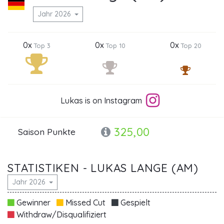
Jahr 2026
0x
0x
0x
Top 3
Top 10
Top 20
Lukas is on Instagram
325,00
Saison Punkte
STATISTIKEN - LUKAS LANGE (AM)
Jahr 2026
Gewinner
Missed Cut
Gespielt
Withdraw/Disqualifiziert