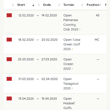
Start
Ende
Turnier
Position
Pre
12.02.2020
—
14.02.2020
Open
43
30
Palmeraie
Country
Club 2020
18.02.2020
—
20.02.2020
Open Casa
MC
Green Golf
2020
25.03.2020
—
27.03.2020
Open
—
Océan
2020
31.03.2020
—
02.04.2020
Open
—
Tazegzout
2020
13.04.2020
—
15.04.2020
Open
—
Madaef
Golfs