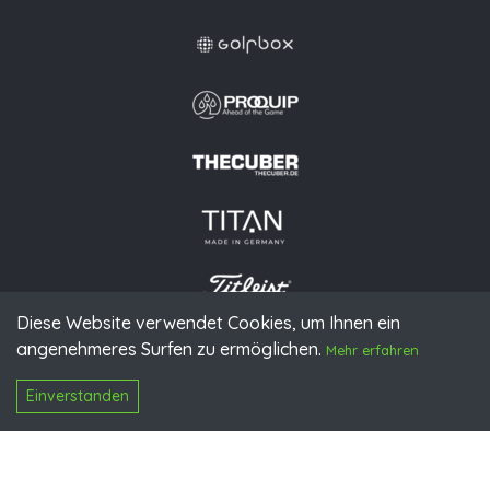
Diese Website verwendet Cookies, um Ihnen ein
angenehmeres Surfen zu ermöglichen.
© 2026 PGAoG
Mehr erfahren
Impressum
Datenschutz
Presse
Downloads
Kontakt
N
Login
Einverstanden