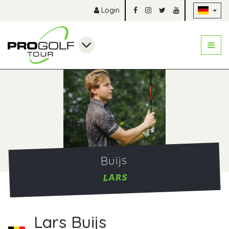
Na
Login
Buijs
LARS
Lars Buijs