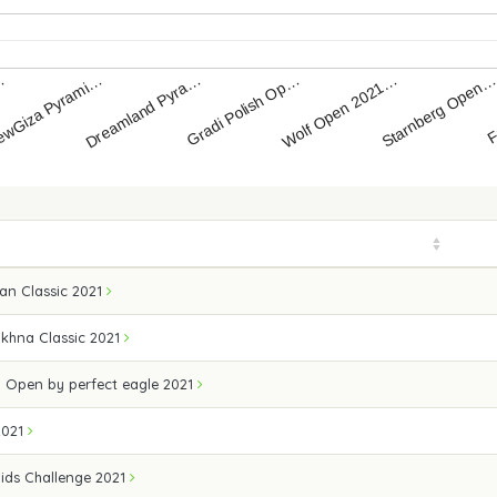
Gradi Polish Op…
Dreamland Pyra…
wGiza Pyrami…
F
…
Starnberg Open
Wolf Open 2021…
an Classic 2021
khna Classic 2021
 Open by perfect eagle 2021
2021
ids Challenge 2021