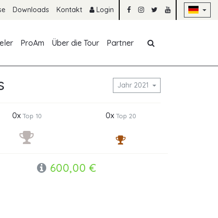
Na
se
Downloads
Kontakt
Login
Navigation übe
eler
ProAm
Über die Tour
Partner
s
Jahr 2021
0x
0x
Top 10
Top 20
600,00 €