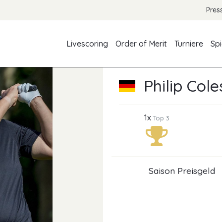
Pres
Livescoring
Order of Merit
Turniere
Spi
Philip Cole
1x
Top 3
Saison Preisgeld