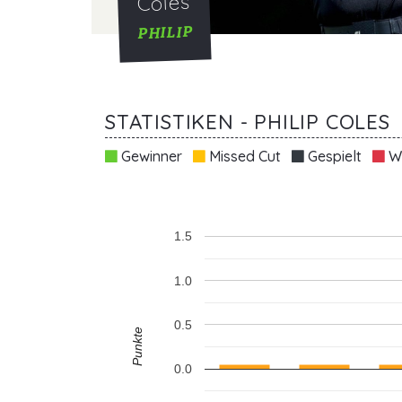
Coles
PHILIP
STATISTIKEN - PHILIP COLES
Gewinner
Missed Cut
Gespielt
Wi
1.5
1.0
0.5
Punkte
0.0