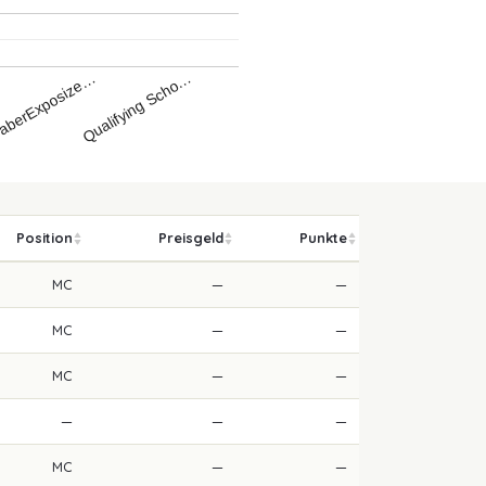
Qualifying Scho…
aberExposize…
…
Position
Preisgeld
Punkte
MC
—
—
MC
—
—
MC
—
—
—
—
—
MC
—
—