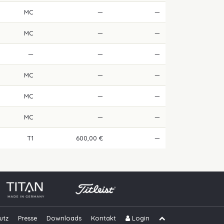
MC
—
—
MC
—
—
—
—
—
MC
—
—
MC
—
—
MC
—
—
T1
600,00 €
—
utz
Presse
Downloads
Kontakt
Login
Navigation übe