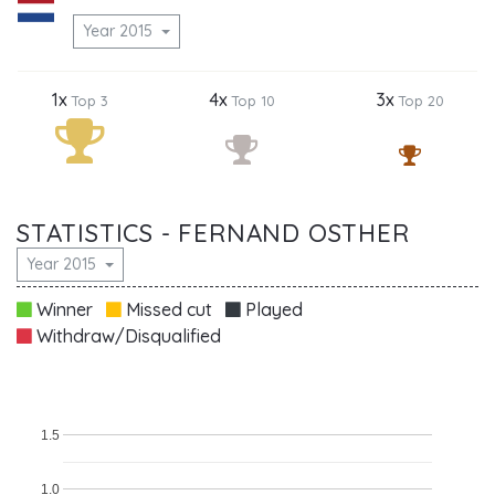
Year 2015
1x
4x
3x
Top 3
Top 10
Top 20
STATISTICS - FERNAND OSTHER
Year 2015
Winner
Missed cut
Played
Withdraw/Disqualified
1.5
1.0