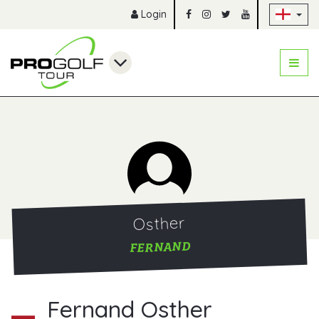
Sk
Login
Osther
FERNAND
Fernand Osther