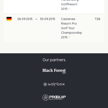
GolfResort
2015
28.09.2015
—
30.09.2015
Castanea
T28
Resort Pro
Golf Tour
Championship
2015
Our partners