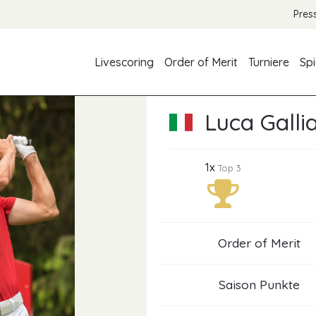
Pres
Livescoring
Order of Merit
Turniere
Spi
Luca Galli
1x
Top 3
Order of Merit
Saison Punkte