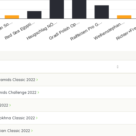
Ain So…
Gradi Polish Op…
Richter+Fr
Haugschlag NÖ…
Weihenstephan…
Red Sea Egypti…
Raiffeisen Pro G…
amids Classic 2022
mids Challenge 2022
 2022
okhna Classic 2022
ian Classic 2022