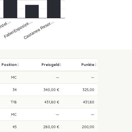
enzel…
Castanea Resor…
FaberExposize…
Position
Preisgeld
Punkte
MC
—
—
34
340,00 €
325,00
T18
431,80 €
431,80
MC
—
—
45
280,00 €
200,00