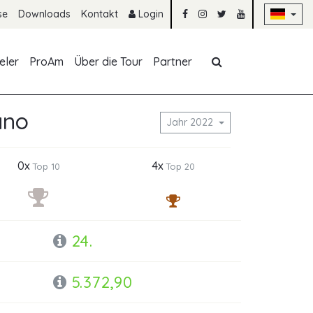
Na
se
Downloads
Kontakt
Login
Navigation übe
eler
ProAm
Über die Tour
Partner
ano
Jahr 2022
0x
4x
Top 10
Top 20
24.
5.372,90