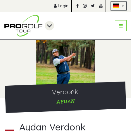
Na
Login
Verdonk
AYDAN
Aydan Verdonk