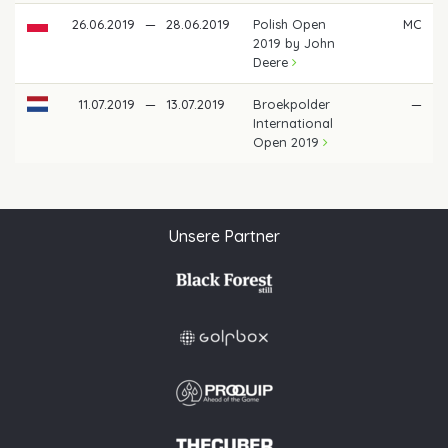
26.06.2019
—
28.06.2019
Polish Open
MC
2019 by John
Deere
11.07.2019
—
13.07.2019
Broekpolder
—
International
Open 2019
Unsere Partner