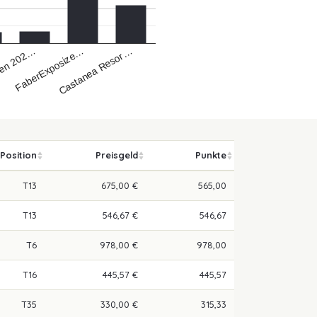
Castanea Resor…
FaberExposize…
pen 202…
Position
Preisgeld
Punkte
T13
675,00 €
565,00
T13
546,67 €
546,67
T6
978,00 €
978,00
T16
445,57 €
445,57
T35
330,00 €
315,33