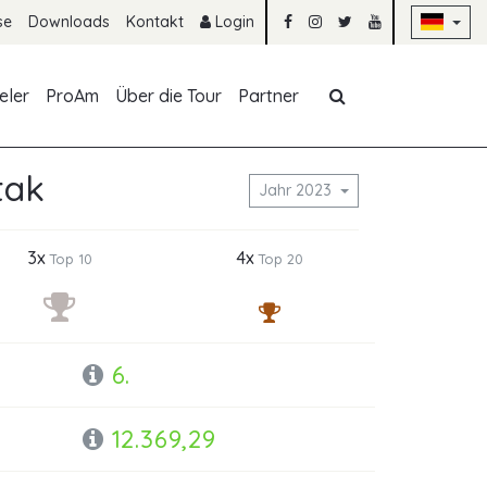
Na
se
Downloads
Kontakt
Login
Navigation übe
eler
ProAm
Über die Tour
Partner
tak
Jahr 2023
3x
4x
Top 10
Top 20
6.
12.369,29