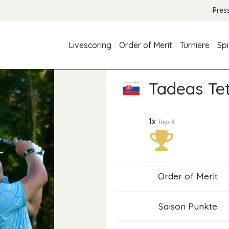
Pres
Livescoring
Order of Merit
Turniere
Spi
Tadeas Te
1x
Top 3
Order of Merit
Saison Punkte