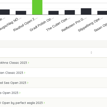
Riedhof Open 2…
Stippelberg Ope…
augschlag NÖ…
Raiffeisen Pro G…
 Se…
The Cuber Ope…
Gradi Polish Op…
Staan O
okhna Classic 2023
ian Classic 2023
 Red Sea Open 2023
ea Open 2023
 Open by perfect eagle 2023