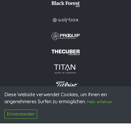
Diese Website verwendet Cookies, um Ihnen ein
angenehmeres Surfen zu ermöglichen.
© 2026 PGAoG
Mehr erfahren
Impressum
Datenschutz
Presse
Downloads
Kontakt
N
Login
Einverstanden