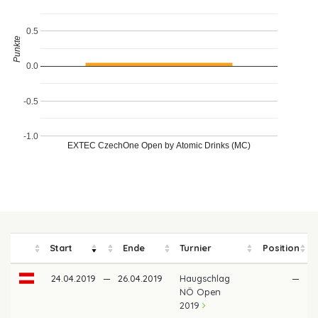
0.5
Punkte
0.0
-0.5
-1.0
EXTEC CzechOne Open by Atomic Drinks (MC)
Start
Ende
Turnier
Position
24.04.2019
—
26.04.2019
Haugschlag
—
NÖ Open
2019