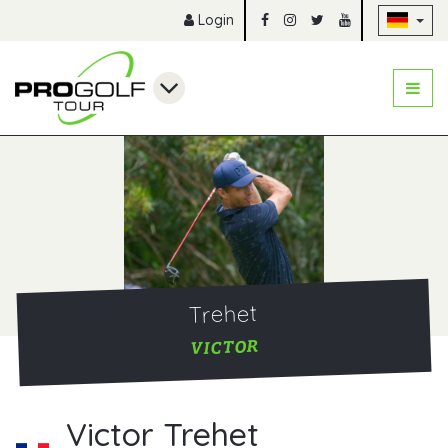
Na
Login
Trehet
VICTOR
Victor Trehet