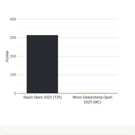
400
300
Punkte
200
100
0
Staan Open 2025 (T35)
Mono Gelpenberg Open
2025 (MC)