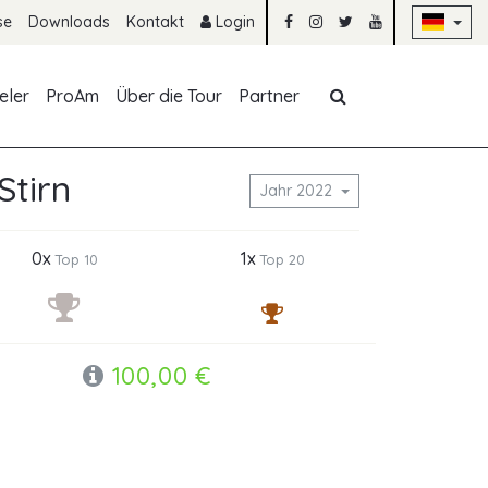
Na
se
Downloads
Kontakt
Login
Navigation übe
eler
ProAm
Über die Tour
Partner
Stirn
Jahr 2022
0x
1x
Top 10
Top 20
100,00 €