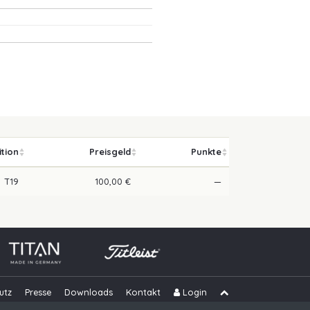
ition
Preisgeld
Punkte
T19
100,00 €
—
utz
Presse
Downloads
Kontakt
Login
Navigation übe