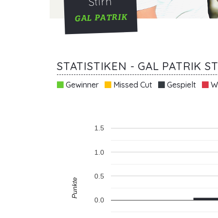
Stirn
GAL PATRIK
STATISTIKEN - GAL PATRIK S
Gewinner
Missed Cut
Gespielt
Wi
1.5
1.0
0.5
Punkte
0.0