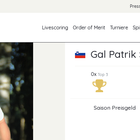
Pres
Livescoring
Order of Merit
Turniere
Spi
Gal Patrik 
0x
Top 3
Saison Preisgeld