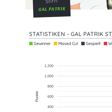
Stirn
GAL PATRIK
STATISTIKEN - GAL PATRIK S
Gewinner
Missed Cut
Gespielt
Wi
1,200
1,000
800
Punkte
600
400