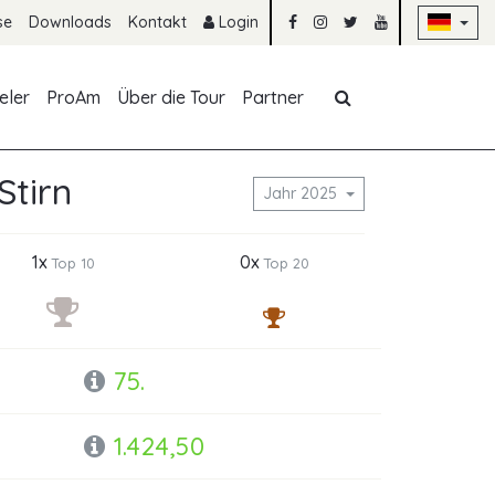
Na
se
Downloads
Kontakt
Login
Navigation übe
eler
ProAm
Über die Tour
Partner
Stirn
Jahr 2025
1x
0x
Top 10
Top 20
75.
1.424,50