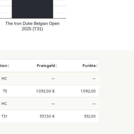
The Iron Duke Belgian Open
2025 (T31)
tion
Preisgeld
Punkte
MC
—
—
T5
1.092,00 €
1.092,00
MC
—
—
T31
337,50 €
332,50