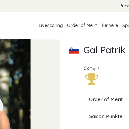
Pres
Livescoring
Order of Merit
Turniere
Spi
Gal Patrik 
0x
Top 3
Order of Merit
Saison Punkte