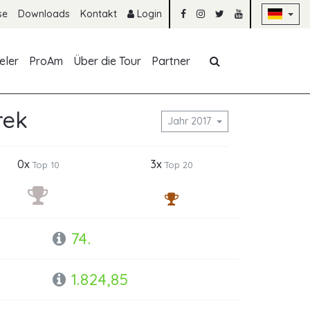
Na
se
Downloads
Kontakt
Login
Navigation übe
eler
ProAm
Über die Tour
Partner
rek
Jahr 2017
0x
3x
Top 10
Top 20
74.
1.824,85