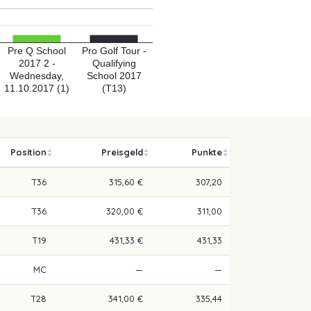
Pre Q School
Pro Golf Tour -
2017 2 -
Qualifying
Wednesday,
School 2017
11.10.2017 (1)
(T13)
Position
Preisgeld
Punkte
T36
315,60 €
307,20
T36
320,00 €
311,00
T19
431,33 €
431,33
MC
—
—
T28
341,00 €
335,44