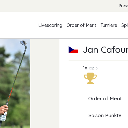
Pres
Livescoring
Order of Merit
Turniere
Spi
Jan Cafou
1x
Top 3
Order of Merit
Saison Punkte