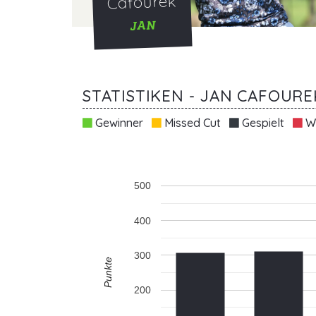
Cafourek
JAN
STATISTIKEN - JAN CAFOURE
Gewinner
Missed Cut
Gespielt
Wi
500
400
300
Punkte
200