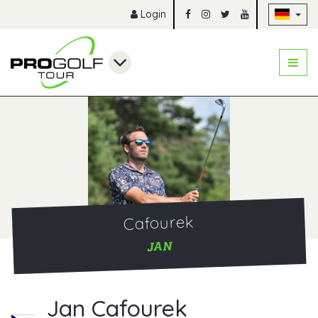
Na
Login
Cafourek
JAN
Jan Cafourek