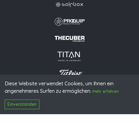
Diese Website verwendet Cookies, um Ihnen ein
angenehmeres Surfen zu ermöglichen.
© 2026 PGAoG
Mehr erfahren
Impressum
Datenschutz
Presse
Downloads
Kontakt
N
Login
Einverstanden