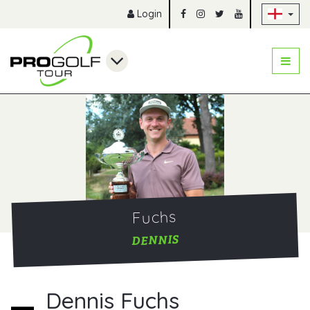
Sk
Login
Fuchs
DENNIS
Dennis Fuchs