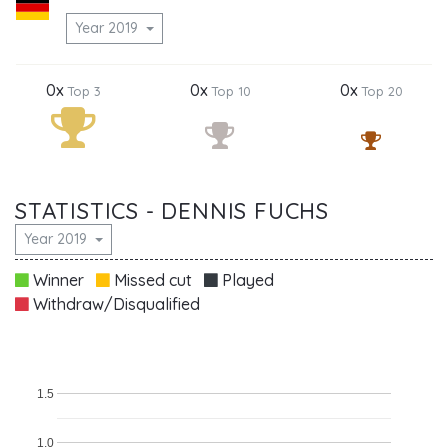
Year 2019
0x
0x
0x
Top 3
Top 10
Top 20
STATISTICS - DENNIS FUCHS
Year 2019
Winner
Missed cut
Played
Withdraw/Disqualified
1.5
1.0