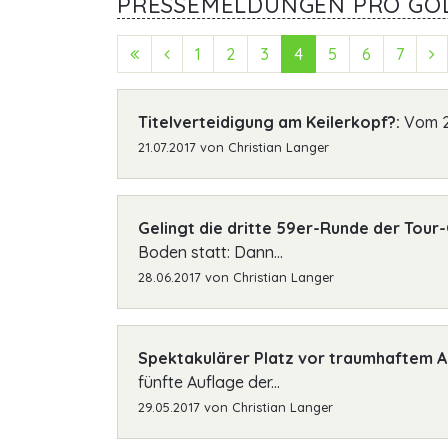
PRESSEMELDUNGEN PRO GOL
First (Anfang)
Previous (Zurück)
1
2
3
4
5
6
7
N
Titelverteidigung am Keilerkopf?:
Vom 22
21.07.2017
von
Christian Langer
Gelingt die dritte 59er-Runde der Tour
Boden statt: Dann...
28.06.2017
von
Christian Langer
Spektakulärer Platz vor traumhaftem 
fünfte Auflage der...
29.05.2017
von
Christian Langer