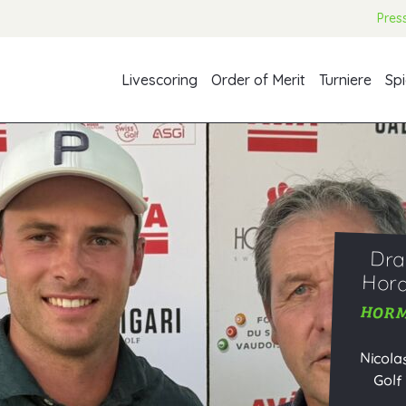
Pres
Livescoring
Order of Merit
Turniere
Spi
Dra
Hord
HORM
Nicola
Golf 