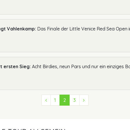
ägt Vahlenkamp:
Das Finale der Little Venice Red Sea Open 
t ersten Sieg:
Acht Birdies, neun Pars und nur ein einziges 
Previous (Zurück)
1
2
3
Next (Vorwärts)