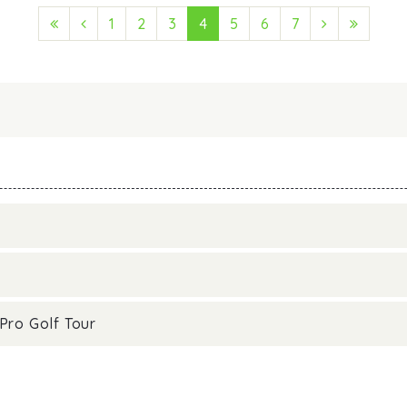
First (Anfang)
Previous (Zurück)
1
2
3
4
5
6
7
Next (Vorw
Last (
Pro Golf Tour