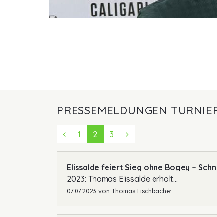
PRESSEMELDUNGEN TURNIE
Previous (Zurück)
1
2
3
Next (Vorwärts)
Elissalde feiert Sieg ohne Bogey – Schn
2023: Thomas Elissalde erholt...
07.07.2023
von
Thomas Fischbacher