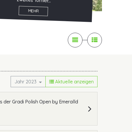
zweites Turnier...
MEHR

News

Pressekontakt
Jahr 2023
Aktuelle anzeigen
s der Gradi Polish Open by Emeralld