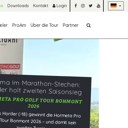
Na
se
Downloads
Kontakt
Login
Navigation übe
eler
ProAm
Über die Tour
Partner
ma im Marathon-Stechen:
er holt zweiten Saisonsieg
ETA PRO GOLF TOUR BONMONT
2026
s Horder (-18) gewinnt die Hormeta Pro
Tour Bonmont 2026 – und damit sein