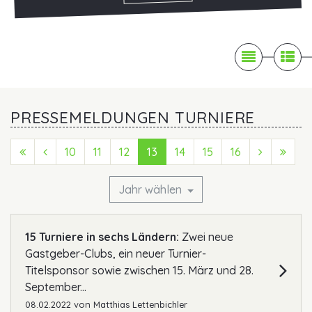

News

Pr
PRESSEMELDUNGEN TURNIERE
First (Anfang)
Previous (Zurück)
10
11
12
13
14
15
16
Next (Vo
Last
Jahr wählen
15 Turniere in sechs Ländern:
Zwei neue
Gastgeber-Clubs, ein neuer Turnier-
Titelsponsor sowie zwischen 15. März und 28.
September...
08.02.2022
von
Matthias Lettenbichler