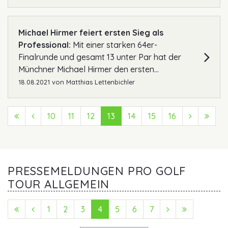
Michael Hirmer feiert ersten Sieg als
Professional:
Mit einer starken 64er-
Finalrunde und gesamt 13 unter Par hat der
Münchner Michael Hirmer den ersten...
18.08.2021
von
Matthias Lettenbichler
First (Anfang)
Previous (Zurück)
10
11
12
13
14
15
16
Next (Vo
Last
PRESSEMELDUNGEN PRO GOLF
TOUR ALLGEMEIN
First (Anfang)
Previous (Zurück)
1
2
3
4
5
6
7
Next (Vorwärts
Last (Ende