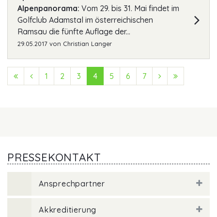
Alpenpanorama:
Vom 29. bis 31. Mai findet im
Golfclub Adamstal im österreichischen
Ramsau die fünfte Auflage der...
29.05.2017
von
Christian Langer
First (Anfang)
Previous (Zurück)
1
2
3
4
5
6
7
Next (Vorwärts
Last (Ende
PRESSEKONTAKT
Ansprechpartner
Akkreditierung