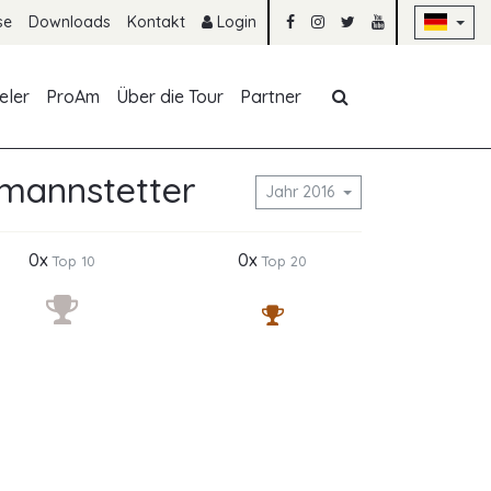
Na
se
Downloads
Kontakt
Login
Navigation übe
eler
ProAm
Über die Tour
Partner
tmannstetter
Jahr 2016
0x
0x
Top 10
Top 20