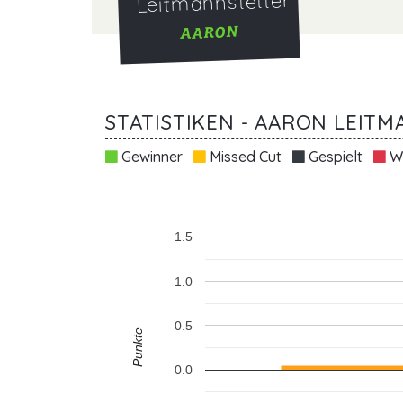
Leitmannstetter
AARON
STATISTIKEN - AARON LEIT
Gewinner
Missed Cut
Gespielt
Wi
1.5
1.0
0.5
Punkte
0.0