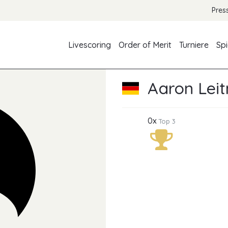
Pres
Livescoring
Order of Merit
Turniere
Spi
Aaron Lei
0x
Top 3