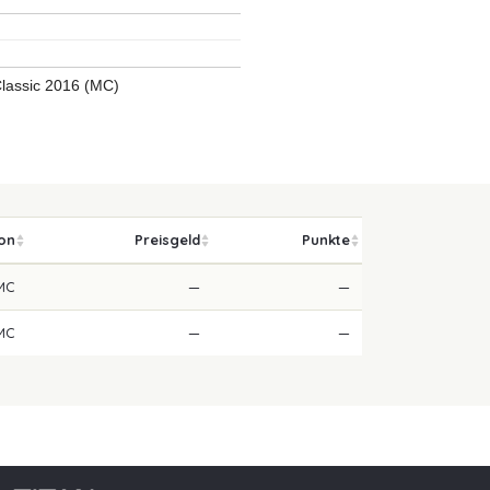
lassic 2016 (MC)
ion
Preisgeld
Punkte
MC
—
—
MC
—
—