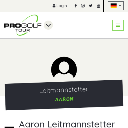
Na
Login
Leitmannstetter
AARON
Aaron Leitmannstetter