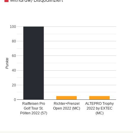
100
80
60
Punkte
40
20
0
Raiffeisen Pro
Richter+Frenzel
ALTEPRO Trophy
Golf Tour St.
Open 2022 (MC)
2022 by EXTEC
Pölten 2022 (57)
(MC)