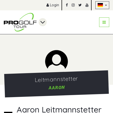
Na
Login
Leitmannstetter
AARON
Aaron Leitmannstetter