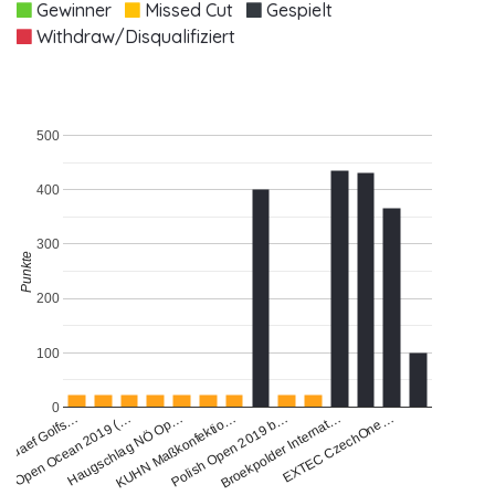
Gewinner
Missed Cut
Gespielt
Withdraw/Disqualifiziert
500
400
300
Punkte
200
100
0
Haugschlag NÖ Op…
Open Ocean 2019 (…
KUHN Maßkonfektio…
Broekpolder Internat…
Madaef Golfs…
Polish Open 2019 b…
EXTEC CzechOne…