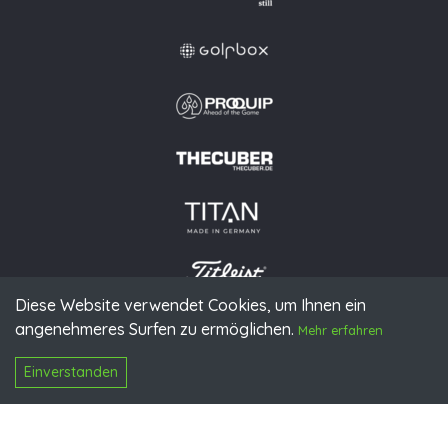
Diese Website verwendet Cookies, um Ihnen ein
angenehmeres Surfen zu ermöglichen.
© 2026 PGAoG
Mehr erfahren
Impressum
Datenschutz
Presse
Downloads
Kontakt
N
Login
Einverstanden