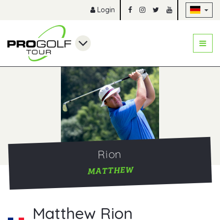
Na
Login
Rion
MATTHEW
Matthew Rion