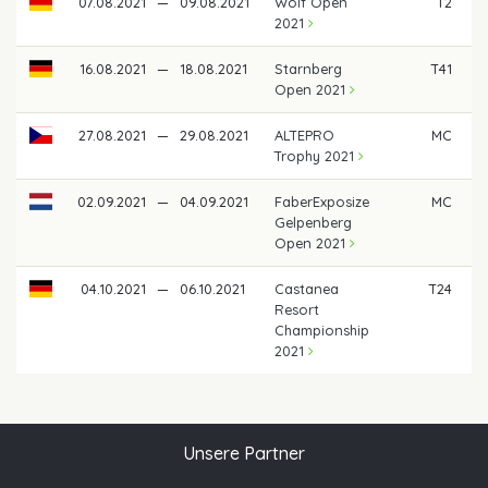
07.08.2021
—
09.08.2021
Wolf Open
T2
2
2021
16.08.2021
—
18.08.2021
Starnberg
T41
Open 2021
27.08.2021
—
29.08.2021
ALTEPRO
MC
Trophy 2021
02.09.2021
—
04.09.2021
FaberExposize
MC
Gelpenberg
Open 2021
04.10.2021
—
06.10.2021
Castanea
T24
Resort
Championship
2021
Unsere Partner