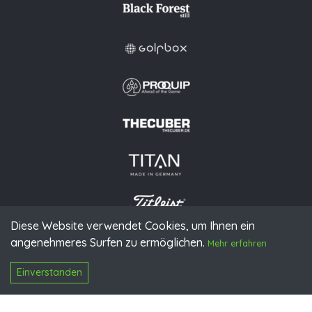
Diese Website verwendet Cookies, um Ihnen ein
angenehmeres Surfen zu ermöglichen.
© 2026 PGAoG
Mehr erfahren
Impressum
Datenschutz
Presse
Downloads
Kontakt
N
Login
Einverstanden