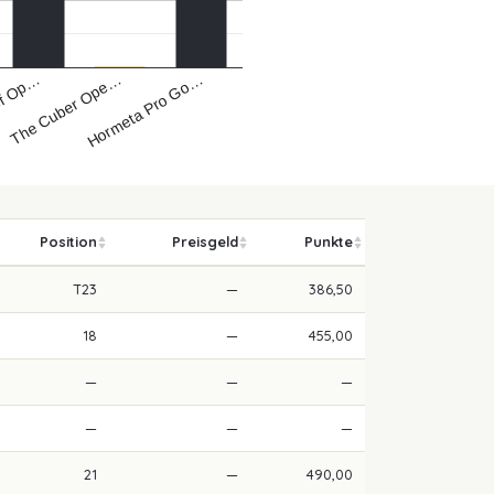
of Op…
Hormeta Pro Go…
The Cuber Ope…
Position
Preisgeld
Punkte
T23
—
386,50
18
—
455,00
—
—
—
—
—
—
21
—
490,00