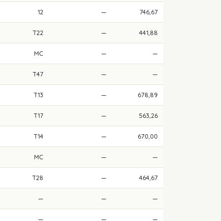
12
—
746,67
T22
—
441,88
MC
—
—
T47
—
—
T13
—
678,89
T17
—
563,26
T14
—
670,00
MC
—
—
T28
—
464,67
—
—
—
—
—
—