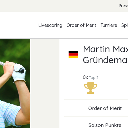
Pres
Livescoring
Order of Merit
Turniere
Spi
Martin Max
Gründema
0x
Top 3
Order of Merit
Saison Punkte