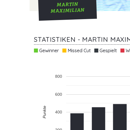
MARTIN
MAXIMILIAN
STATISTIKEN - MARTIN MAX
Gewinner
Missed Cut
Gespielt
Wi
800
600
Punkte
400