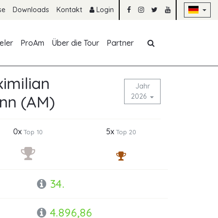
Na
se
Downloads
Kontakt
Login
Navigation übe
eler
ProAm
Über die Tour
Partner
imilian
Jahr
nn (AM)
2026
0x
5x
Top 10
Top 20
34.
4.896,86