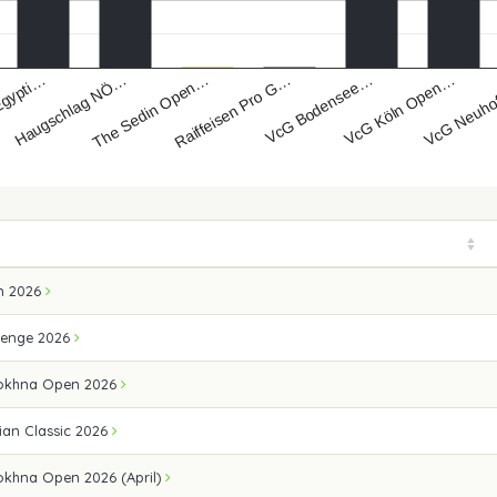
Egypti…
Raiffeisen Pro G…
VcG Neuh
The Sedin Open…
VcG Köln Open…
Haugschlag NÖ…
VcG Bodensee…
n 2026
lenge 2026
Sokhna Open 2026
ian Classic 2026
okhna Open 2026 (April)