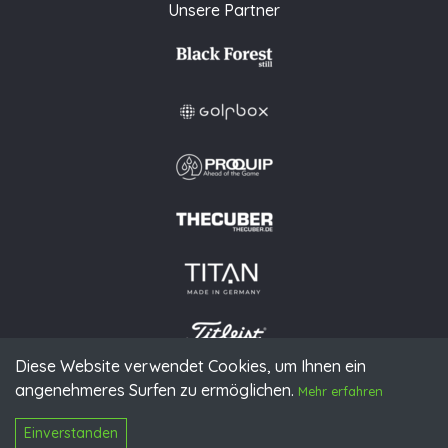
Unsere Partner
Diese Website verwendet Cookies, um Ihnen ein
angenehmeres Surfen zu ermöglichen.
© 2026 PGAoG
Mehr erfahren
Impressum
Datenschutz
Presse
Downloads
Kontakt
N
Login
Einverstanden