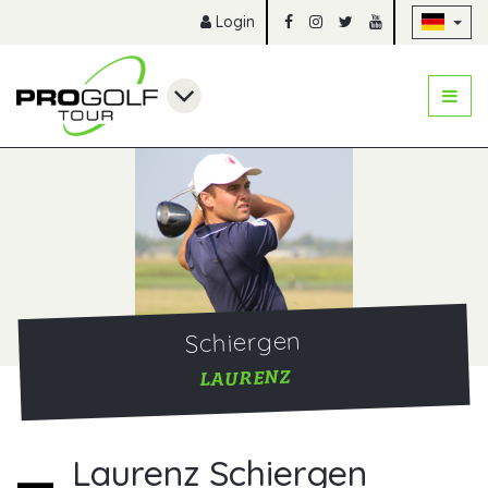
Na
Login
Schiergen
LAURENZ
Laurenz Schiergen