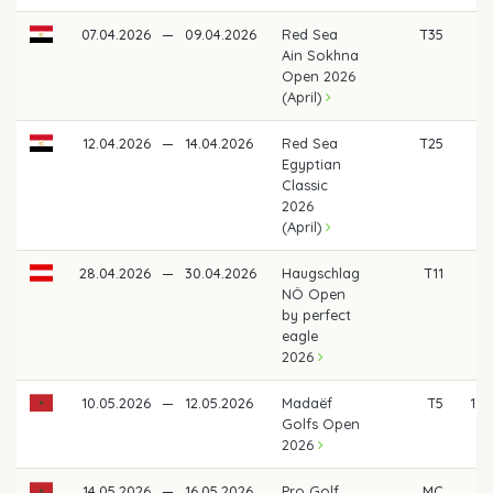
07.04.2026
—
09.04.2026
Red Sea
T35
3
Ain Sokhna
Open 2026
(April)
12.04.2026
—
14.04.2026
Red Sea
T25
4
Egyptian
Classic
2026
(April)
28.04.2026
—
30.04.2026
Haugschlag
T11
7
NÖ Open
by perfect
eagle
2026
10.05.2026
—
12.05.2026
Madaëf
T5
1.4
Golfs Open
2026
14.05.2026
—
16.05.2026
Pro Golf
MC