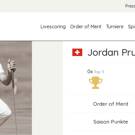
Pres
Livescoring
Order of Merit
Turniere
Spi
Jordan Pr
0x
Top 3
Order of Merit
Saison Punkte