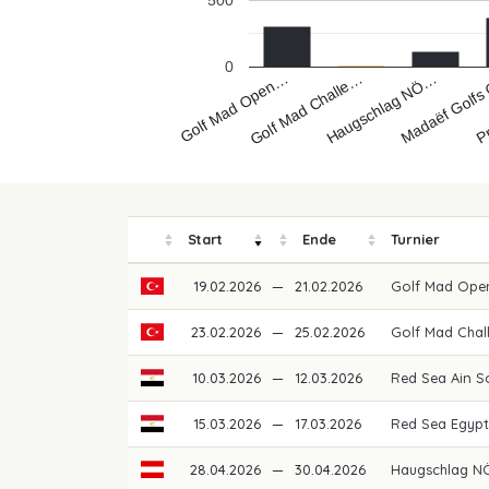
500
0
Golf Mad Open…
Pr
Madaëf Golf
Haugschlag NÖ…
Golf Mad Challe…
Start
Ende
Turnier
19.02.2026
—
21.02.2026
Golf Mad Ope
23.02.2026
—
25.02.2026
Golf Mad Chal
10.03.2026
—
12.03.2026
Red Sea Ain 
15.03.2026
—
17.03.2026
Red Sea Egypt
28.04.2026
—
30.04.2026
Haugschlag NÖ