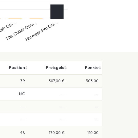
Hormeta Pro Go…
The Cuber Ope…
lish Op…
Position
Preisgeld
Punkte
39
307,00 €
303,00
MC
—
—
—
—
—
—
—
—
48
170,00 €
110,00