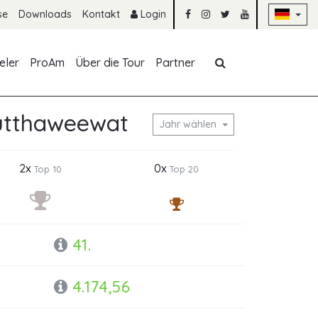
Na
se
Downloads
Kontakt
Login
Navigation übe
eler
ProAm
Über die Tour
Partner
utthaweewat
Jahr wählen
2x
0x
Top 10
Top 20
41.
4.174,56