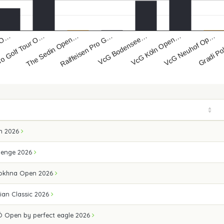
The Sedin Open…
VcG Neuhof Op…
o Golf Tour O…
VcG Köln Open…
s O…
VcG Bodensee…
Raiffeisen Pro G…
Gradi Po
n 2026
lenge 2026
Sokhna Open 2026
ian Classic 2026
 Open by perfect eagle 2026