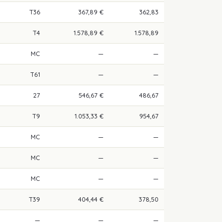
T36
367,89 €
362,83
T4
1.578,89 €
1.578,89
MC
—
—
T61
—
—
27
546,67 €
486,67
T9
1.053,33 €
954,67
MC
—
—
MC
—
—
MC
—
—
T39
404,44 €
378,50
—
—
—