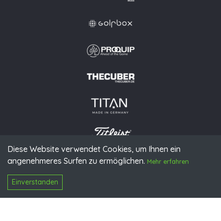
Diese Website verwendet Cookies, um Ihnen ein
angenehmeres Surfen zu ermöglichen.
© 2026 PGAoG
Mehr erfahren
Impressum
Datenschutz
Presse
Downloads
Kontakt
N
Login
Einverstanden