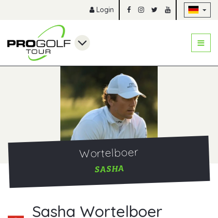
Na
Login
Wortelboer
SASHA
Sasha Wortelboer