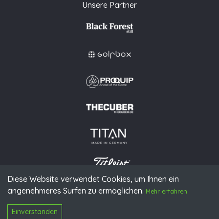
Unsere Partner
Diese Website verwendet Cookies, um Ihnen ein
angenehmeres Surfen zu ermöglichen.
© 2026 PGAoG
Mehr erfahren
Impressum
Datenschutz
Presse
Downloads
Kontakt
N
Login
Einverstanden