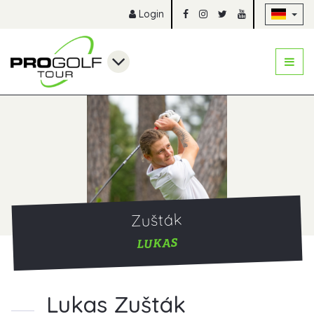
Na
Login
Zušták
LUKAS
Lukas Zušták