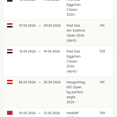
Egyptian
Classic
2026
07.04.2026
—
09.04.2026
Red Sea
MC
Ain Sokhna
Open 2026
(April)
12.04.2026
—
14.04.2026
Red Sea
T29
40
Egyptian
Classic
2026
(April)
28.04.2026
—
30.04.2026
Haugschlag
MC
NÖ Open
by perfect
eagle
2026
10.05.2026
—
12.05.2026
Madaëf
T43
26