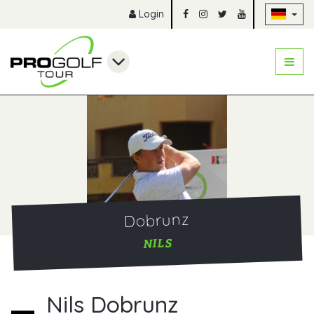
Na
Login
Dobrunz
NILS
Nils Dobrunz