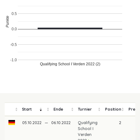
0.5
Punkte
0.0
-0.5
-1.0
Qualifying School I Verden 2022 (2)
Start
Ende
Turnier
Position
Preis
05.10.2022
—
06.10.2022
Qualifying
2
School I
Verden