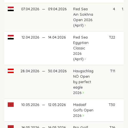
07.04.2026
—
09.04.2026
Red Sea
4
1.7
Ain Sokhna
Open 2026
(April)
12.04.2026
—
14.04.2026
Red Sea
T22
4
Egyptian
Classic
2026
(April)
28.04.2026
—
30.04.2026
Haugschlag
T11
7
NÖ Open
by perfect
eagle
2026
10.05.2026
—
12.05.2026
Madaëf
T30
39
Golfs Open
2026
14.05.2026
—
16.05.2026
Pro Golf
T16
5