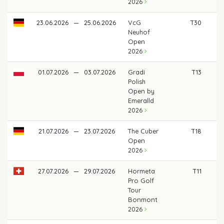
2026
23.06.2026
—
25.06.2026
VcG
T30
4
Neuhof
Open
2026
01.07.2026
—
03.07.2026
Gradi
T13
68
Polish
Open by
Emeralld
2026
21.07.2026
—
23.07.2026
The Cuber
T18
5
Open
2026
27.07.2026
—
29.07.2026
Hormeta
T11
90
Pro Golf
Tour
Bonmont
2026