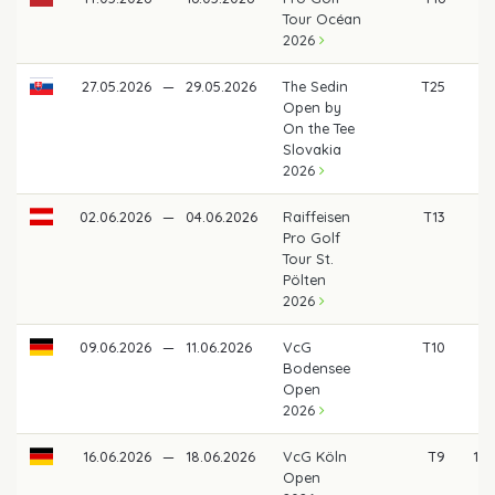
Tour Océan
2026
27.05.2026
—
29.05.2026
The Sedin
T25
4
Open by
On the Tee
Slovakia
2026
02.06.2026
—
04.06.2026
Raiffeisen
T13
58
Pro Golf
Tour St.
Pölten
2026
09.06.2026
—
11.06.2026
VcG
T10
99
Bodensee
Open
2026
16.06.2026
—
18.06.2026
VcG Köln
T9
1.0
Open