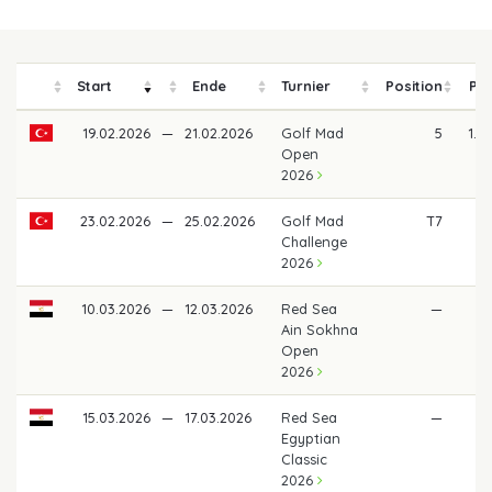
Start
Ende
Turnier
Position
Pre
19.02.2026
—
21.02.2026
Golf Mad
5
1.3
Open
2026
23.02.2026
—
25.02.2026
Golf Mad
T7
92
Challenge
2026
10.03.2026
—
12.03.2026
Red Sea
—
Ain Sokhna
Open
2026
15.03.2026
—
17.03.2026
Red Sea
—
Egyptian
Classic
2026