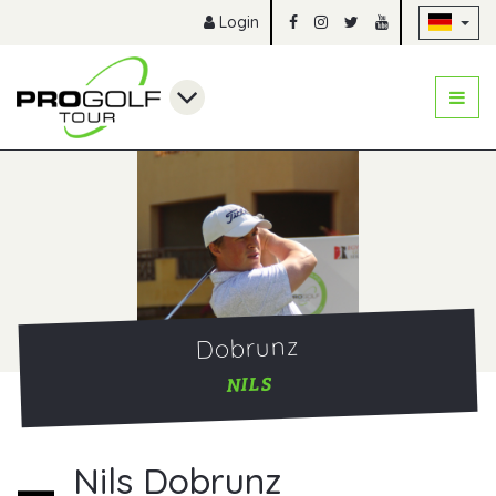
Na
Login
Dobrunz
NILS
Nils Dobrunz