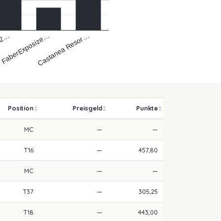
Castanea Resor…
FaberExposize…
02…
Position
Preisgeld
Punkte
MC
—
—
T16
—
457,80
MC
—
—
T37
—
305,25
T18
—
443,00