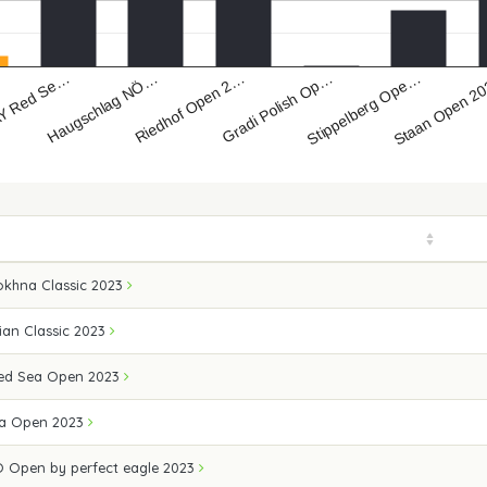
Haugschlag NÖ…
Stippelberg Ope…
Y Red Se…
Gradi Polish Op…
Riedhof Open 2…
Staan Open 2
okhna Classic 2023
ian Classic 2023
 Red Sea Open 2023
ea Open 2023
 Open by perfect eagle 2023