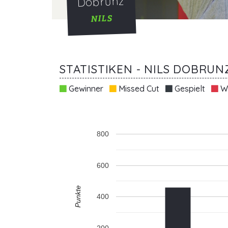
Dobrunz
NILS
STATISTIKEN - NILS DOBRUN
Gewinner
Missed Cut
Gespielt
Wi
800
600
Punkte
400