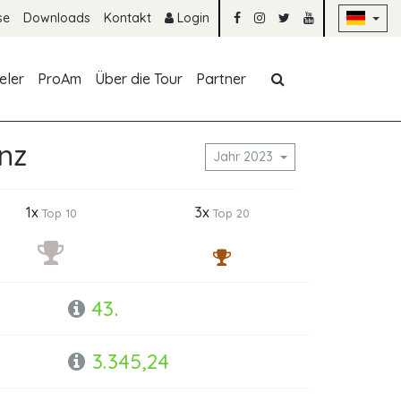
Na
se
Downloads
Kontakt
Login
Navigation übe
eler
ProAm
Über die Tour
Partner
nz
Jahr 2023
1x
3x
Top 10
Top 20
43.
3.345,24