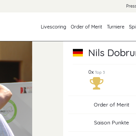
Pres
Livescoring
Order of Merit
Turniere
Spi
Nils Dobru
0x
Top 3
Order of Merit
Saison Punkte