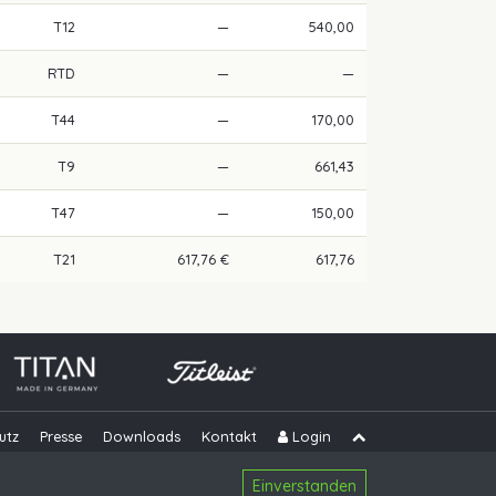
T12
—
540,00
RTD
—
—
T44
—
170,00
T9
—
661,43
T47
—
150,00
T21
617,76 €
617,76
utz
Presse
Downloads
Kontakt
Login
Navigation übe
Einverstanden