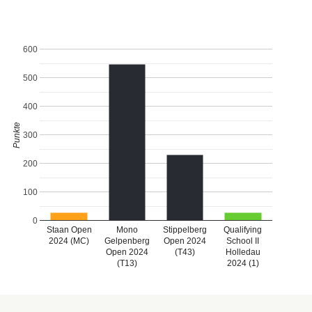
600
500
400
Punkte
300
200
100
0
Staan Open
Mono
Stippelberg
Qualifying
2024 (MC)
Gelpenberg
Open 2024
School II
Open 2024
(T43)
Holledau
(T13)
2024 (1)