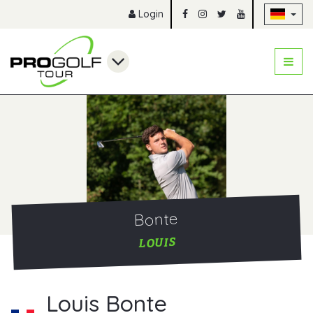
Na
Login
Bonte
LOUIS
Louis Bonte