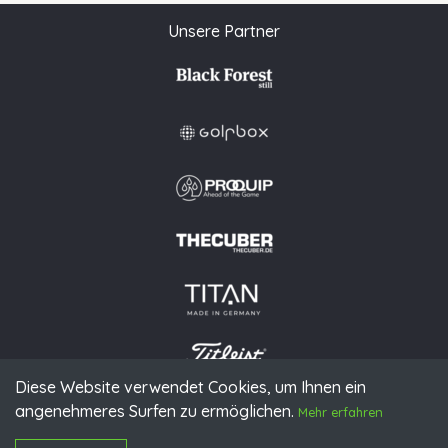
Unsere Partner
Diese Website verwendet Cookies, um Ihnen ein
angenehmeres Surfen zu ermöglichen.
© 2026 PGAoG
Mehr erfahren
Impressum
Datenschutz
Presse
Downloads
Kontakt
N