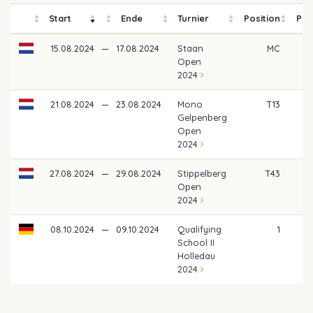
Start
Ende
Turnier
Position
Pre
15.08.2024
—
17.08.2024
Staan
MC
Open
2024
21.08.2024
—
23.08.2024
Mono
T13
Gelpenberg
Open
2024
27.08.2024
—
29.08.2024
Stippelberg
T43
Open
2024
08.10.2024
—
09.10.2024
Qualifying
1
School II
Holledau
2024