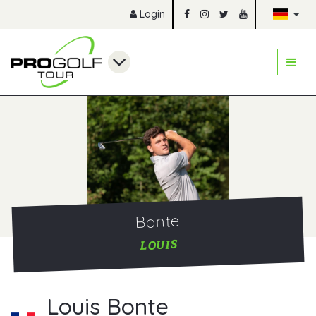
Na
Login
Bonte
LOUIS
Louis Bonte