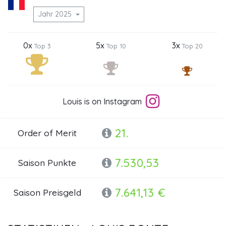
Jahr 2025
0x
5x
3x
Top 3
Top 10
Top 20
Louis is on Instagram
21.
Order of Merit
7.530,53
Saison Punkte
7.641,13 €
Saison Preisgeld