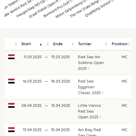
Haugschlag NÖ Op…
Bonmont Pro Golf T…
Little Venice Red Se…
The Iron Duke Belgi…
Gradi Polish Open b…
a Ain Sokhn…
Mono Gelpenberg O…
Qualifying School I…
Start
Ende
Turnier
Position
11.03.2025
—
13.03.2025
Red Sea Ain
MC
Sokhna Open
2025
16.03.2025
—
18.03.2025
Red Sea
MC
Egyptian
Classic 2025
08.04.2025
—
10.04.2025
Little Venice
MC
Red Sea
Open 2025
13.04.2025
—
15.04.2025
Ain Bay Red
MC
Sea Open