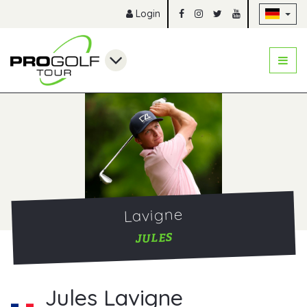
Na
Login
Lavigne
JULES
Jules Lavigne