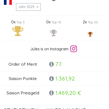
Jahr 2025
0x
0x
2x
Top 3
Top 10
Top 20
Jules is on Instagram
77.
Order of Merit
1.361,92
Saison Punkte
1.469,20 €
Saison Preisgeld