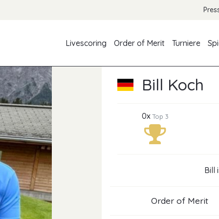
Pres
Livescoring
Order of Merit
Turniere
Spi
Bill Koch
0x
Top 3
Bill
Order of Merit