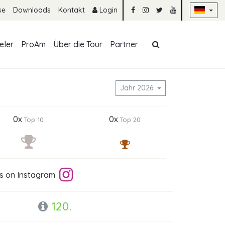
Na
se
Downloads
Kontakt
Login
Navigation übe
eler
ProAm
Über die Tour
Partner
Jahr 2026
0x
0x
Top 10
Top 20
 is on Instagram
120.