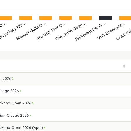
Madaëf Golfs O…
VcG Bodensee…
augschlag NÖ…
Raiffeisen Pro G…
pti…
The Sedin Open…
Pro Golf Tour O…
Gradi Po
n 2026
lenge 2026
Sokhna Open 2026
ian Classic 2026
okhna Open 2026 (April)