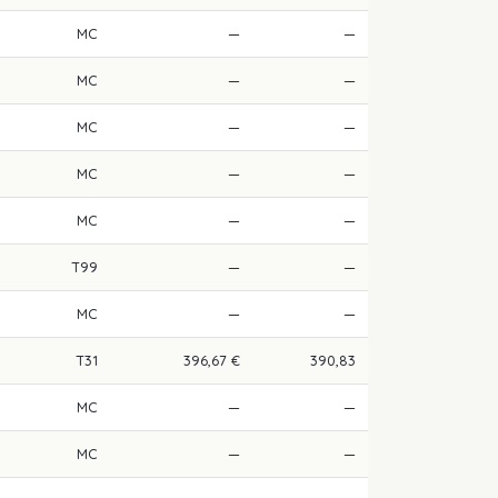
MC
—
—
MC
—
—
MC
—
—
MC
—
—
MC
—
—
T99
—
—
MC
—
—
T31
396,67 €
390,83
MC
—
—
MC
—
—