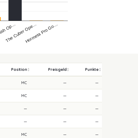
Hormeta Pro Go…
The Cuber Ope…
lish Op…
Position
Preisgeld
Punkte
MC
—
—
MC
—
—
—
—
—
—
—
—
MC
—
—