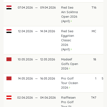
07.04.2026
—
09.04.2026
Red Sea
T16
5
Ain Sokhna
Open 2026
(April)
12.04.2026
—
14.04.2026
Red Sea
MC
Egyptian
Classic
2026
(April)
10.05.2026
—
12.05.2026
Madaëf
18
5
Golfs Open
2026
14.05.2026
—
16.05.2026
Pro Golf
1
5.8
Tour Océan
2026
02.06.2026
—
04.06.2026
Raiffeisen
T47
Pro Golf
Tour St.