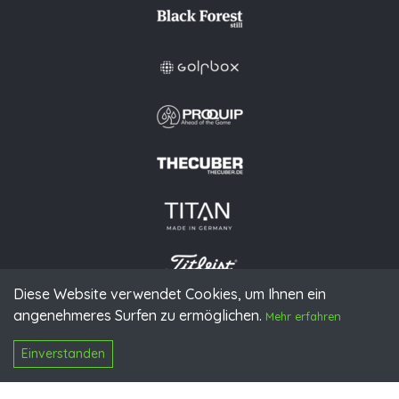
Diese Website verwendet Cookies, um Ihnen ein
angenehmeres Surfen zu ermöglichen.
© 2026 PGAoG
Mehr erfahren
Impressum
Datenschutz
Presse
Downloads
Kontakt
N
Login
Einverstanden