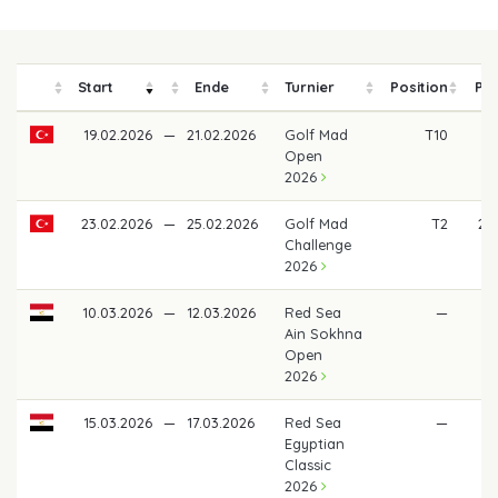
Start
Ende
Turnier
Position
Pre
19.02.2026
—
21.02.2026
Golf Mad
T10
7
Open
2026
23.02.2026
—
25.02.2026
Golf Mad
T2
2.1
Challenge
2026
10.03.2026
—
12.03.2026
Red Sea
—
Ain Sokhna
Open
2026
15.03.2026
—
17.03.2026
Red Sea
—
Egyptian
Classic
2026