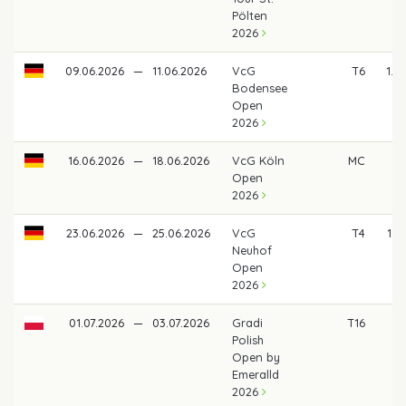
Pölten
2026
09.06.2026
—
11.06.2026
VcG
T6
1.3
Bodensee
Open
2026
16.06.2026
—
18.06.2026
VcG Köln
MC
Open
2026
23.06.2026
—
25.06.2026
VcG
T4
1.8
Neuhof
Open
2026
01.07.2026
—
03.07.2026
Gradi
T16
5
Polish
Open by
Emeralld
2026