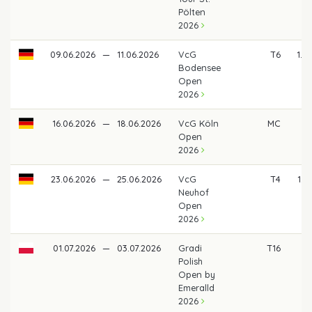
Pölten
2026
09.06.2026
—
11.06.2026
VcG
T6
1.3
Bodensee
Open
2026
16.06.2026
—
18.06.2026
VcG Köln
MC
Open
2026
23.06.2026
—
25.06.2026
VcG
T4
1.8
Neuhof
Open
2026
01.07.2026
—
03.07.2026
Gradi
T16
5
Polish
Open by
Emeralld
2026