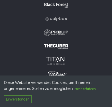
Diese Website verwendet Cookies, um Ihnen ein
angenehmeres Surfen zu ermöglichen.
© 2026 PGAoG
Mehr erfahren
Impressum
Datenschutz
Presse
Downloads
Kontakt
N
Login
Einverstanden