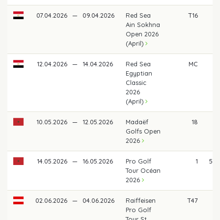
07.04.2026
—
09.04.2026
Red Sea
T16
5
Ain Sokhna
Open 2026
(April)
12.04.2026
—
14.04.2026
Red Sea
MC
Egyptian
Classic
2026
(April)
10.05.2026
—
12.05.2026
Madaëf
18
5
Golfs Open
2026
14.05.2026
—
16.05.2026
Pro Golf
1
5.8
Tour Océan
2026
02.06.2026
—
04.06.2026
Raiffeisen
T47
Pro Golf
Tour St.