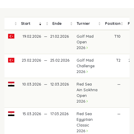
Start
Ende
Turnier
Position
Pre
19.02.2026
—
21.02.2026
Golf Mad
T10
7
Open
2026
23.02.2026
—
25.02.2026
Golf Mad
T2
2.1
Challenge
2026
10.03.2026
—
12.03.2026
Red Sea
—
Ain Sokhna
Open
2026
15.03.2026
—
17.03.2026
Red Sea
—
Egyptian
Classic
2026