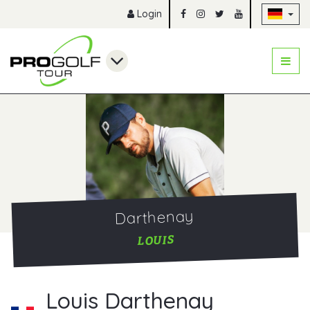
Na
Login
Darthenay
LOUIS
Louis Darthenay