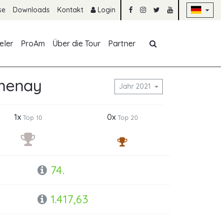
Na
se
Downloads
Kontakt
Login
Navigation übe
eler
ProAm
Über die Tour
Partner
thenay
Jahr 2021
1x
0x
Top 10
Top 20
74.
1.417,63