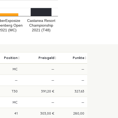
berExposize
Castanea Resort
penberg Open
Championship
2021 (MC)
2021 (T48)
Position
Preisgeld
Punkte
MC
—
—
—
—
—
T30
391,20 €
327,63
MC
—
—
41
303,00 €
280,00