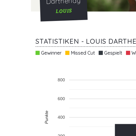
Darthenay
LOUIS
STATISTIKEN - LOUIS DARTH
Gewinner
Missed Cut
Gespielt
Wi
800
600
Punkte
400