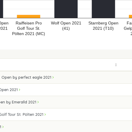
 Open
Raiffeisen Pro
Wolf Open 2021
Starnberg Open
Fa
2021
Golf Tour St.
(41)
2021 (T10)
Gel
Pölten 2021 (MC)
 Open by perfect eagle 2021
 Open 2021
pen by Emeralld 2021
Golf Tour St. Pölten 2021
21