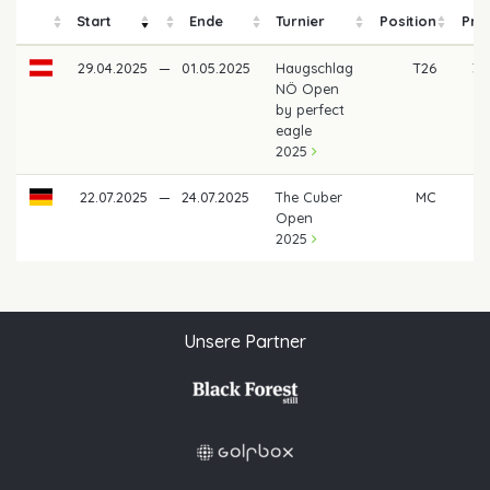
Start
Ende
Turnier
Position
Pre
29.04.2025
—
01.05.2025
Haugschlag
T26
35
NÖ Open
by perfect
eagle
2025
22.07.2025
—
24.07.2025
The Cuber
MC
Open
2025
Unsere Partner